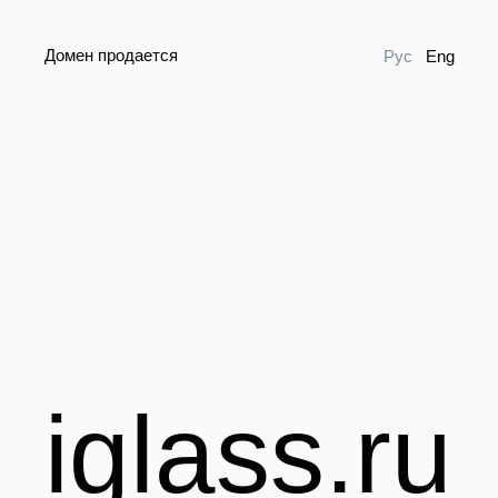
Домен продается
Рус
Eng
iglass.ru